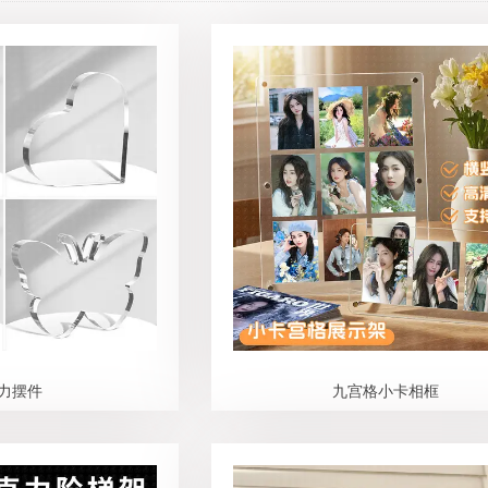
力摆件
九宫格小卡相框