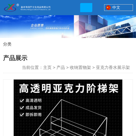
中文
分类
产品展示
产品展示
联系电话
当前位置：主页
>
产品
>
收纳置物架
>
亚克力香水展示架
13506777830
网店地址:
http://xybp.tmall.com http://wzxybp.1688.com