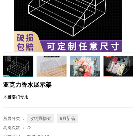
QQ邮箱
xybp@qq.com
亚克力香水展示架
木雅部门专用
所属分类 ：
收纳置物架
6月新品
浏览次数 ：
72