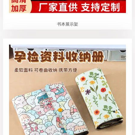
书本展示架