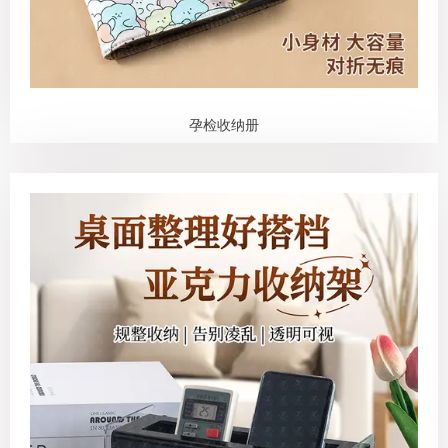
孕检收纳册