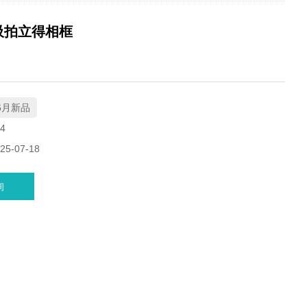
吸拍立得相框
6月新品
4
5-07-18
询