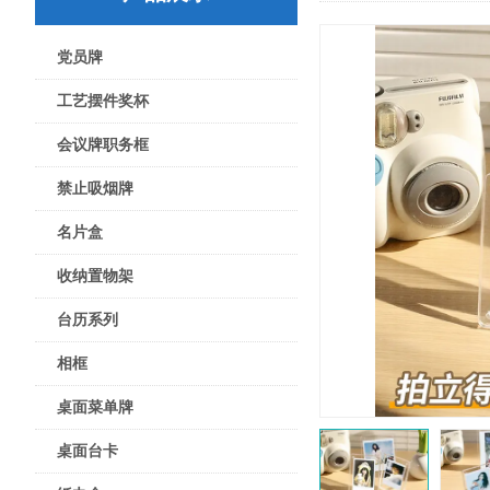
党员牌
工艺摆件奖杯
会议牌职务框
禁止吸烟牌
名片盒
收纳置物架
台历系列
相框
桌面菜单牌
桌面台卡