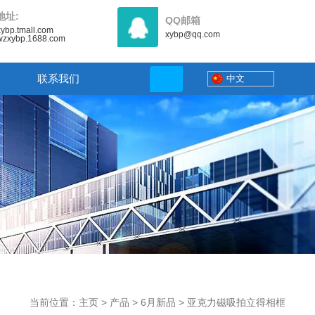
地址:
QQ邮箱
/xybp.tmall.com
xybp@qq.com
//wzxybp.1688.com
联系我们
中文
当前位置：主页
>
产品
>
6月新品
>
亚克力磁吸拍立得相框