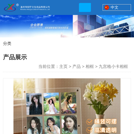
中文
分类
产品展示
产品展示
联系电话
当前位置：主页
>
产品
>
相框
>
九宫格小卡相框
13506777830
网店地址:
http://xybp.tmall.com http://wzxybp.1688.com