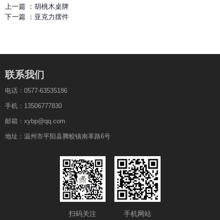
上一篇 ：
胡桃木桌牌
下一篇 ：
亚克力摆件
联系我们
电话：0577-63535186
手机：13506777830
邮箱：xybp@qq.com
地址：温州市平阳县腾蛟镇南革路6号
扫码关注
手机网站