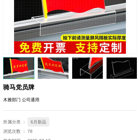
QQ邮箱
xybp@qq.com
骑马党员牌
木雅部门 公司通用
所属分类 ：
6月新品
浏览次数 ：
78