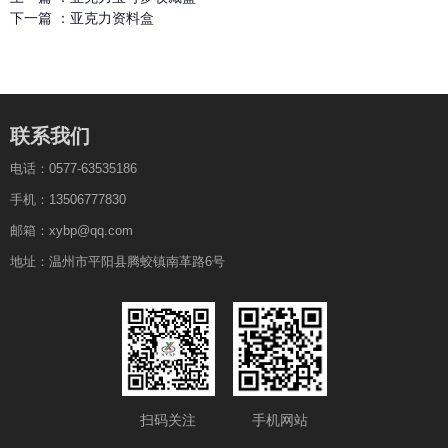
下一篇 ：
亚克力资料盒
联系我们
电话：0577-63535186
手机：13506777830
邮箱：xybp@qq.com
地址：温州市平阳县腾蛟镇南革路6号
扫码关注
手机网站