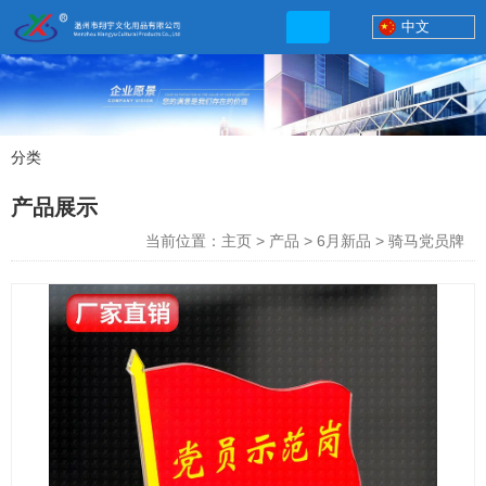
中文
分类
产品展示
产品展示
联系电话
当前位置：主页
>
产品
>
6月新品
>
骑马党员牌
13506777830
网店地址:
http://xybp.tmall.com http://wzxybp.1688.com