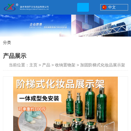
中文
分类
产品展示
产品展示
联系电话
当前位置：主页
>
产品
>
收纳置物架
>
加固阶梯式化妆品展示架
13506777830
网店地址:
http://xybp.tmall.com http://wzxybp.1688.com