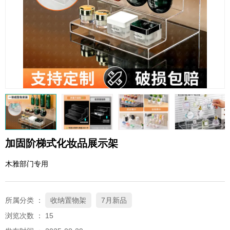
QQ邮箱
xybp@qq.com
加固阶梯式化妆品展示架
木雅部门专用
所属分类 ：
收纳置物架
7月新品
浏览次数 ：
15