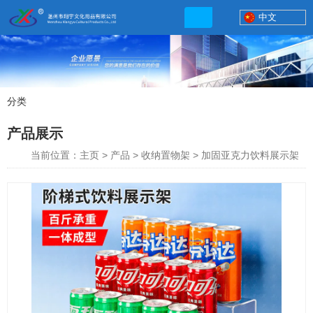
中文
分类
产品展示
产品展示
联系电话
当前位置：主页
>
产品
>
收纳置物架
>
加固亚克力饮料展示架
13506777830
网店地址:
http://xybp.tmall.com http://wzxybp.1688.com