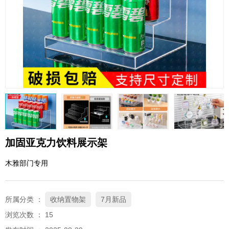
QQ邮箱
xybp@qq.com
加固亚克力饮料展示架
木雅部门专用
所属分类 ：
收纳置物架
7月新品
浏览次数 ：
15