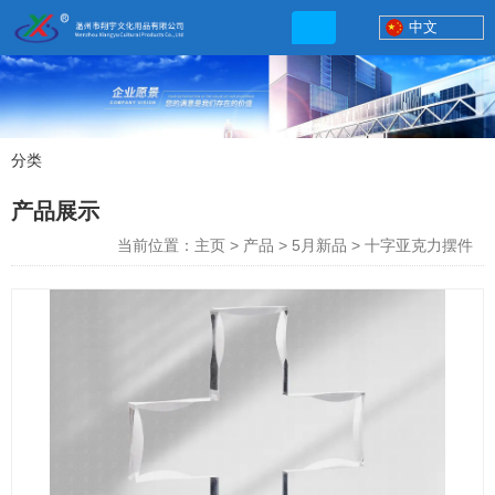
中文
分类
产品展示
产品展示
联系电话
当前位置：主页
>
产品
>
5月新品
>
十字亚克力摆件
13506777830
网店地址:
http://xybp.tmall.com http://wzxybp.1688.com