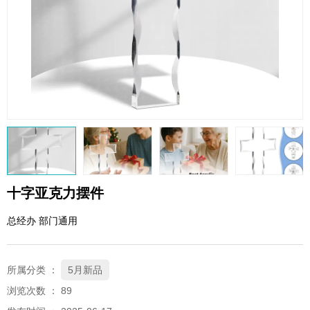
QQ邮箱
xybp@qq.com
十字亚克力摆件
总经办 部门通用
所属分类 ：
5月新品
浏览次数 ：
89