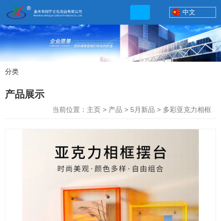
中文
分类
产品展示
产品展示
联系电话
当前位置：主页
>
产品
>
5月新品
>
多彩亚克力相框
13506777830
网店地址:
http://xybp.tmall.com http://wzxybp.1688.com