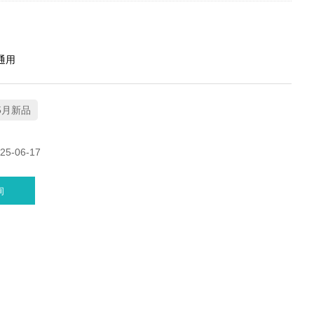
通用
5月新品
5-06-17
询