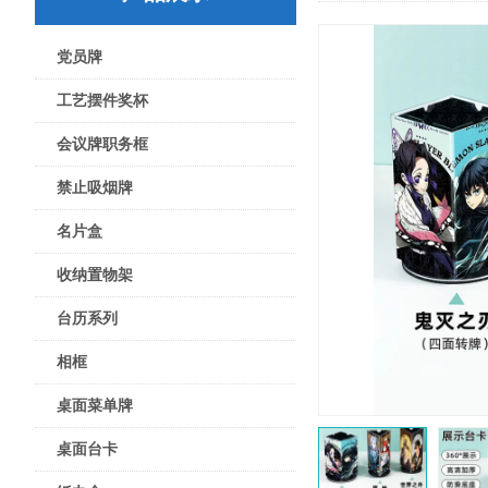
党员牌
工艺摆件奖杯
会议牌职务框
禁止吸烟牌
名片盒
收纳置物架
台历系列
相框
桌面菜单牌
桌面台卡