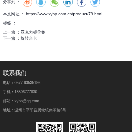
分享到 ：
本文网址 ： https://www.xybp.com.cn/product/79.html
标签 ：
上一篇 ：
亚克力标价签
下一篇 ：
旋转台卡
联系我们
电话：0577-63535186
手机：13506777830
邮箱：xybp@qq.com
地址：温州市平阳县腾蛟镇南革路6号