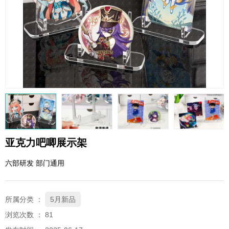
QQ邮箱
xybp@qq.com
亚克力吧唧展示架
六部研发 部门通用
所属分类 ：
5月新品
浏览次数 ：
81