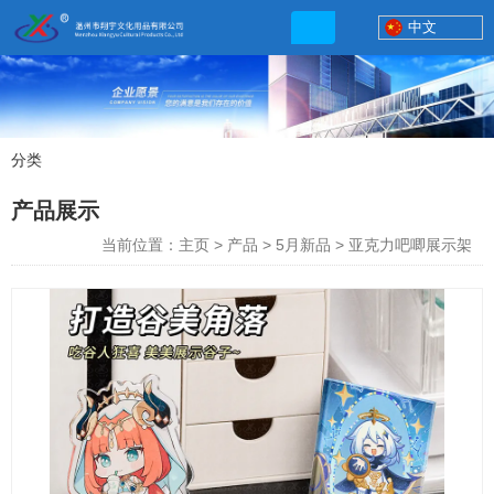
中文
分类
产品展示
产品展示
联系电话
当前位置：主页
>
产品
>
5月新品
>
亚克力吧唧展示架
13506777830
网店地址:
http://xybp.tmall.com http://wzxybp.1688.com