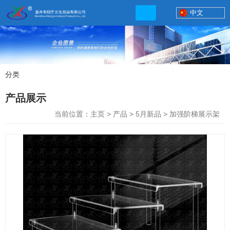
中文
分类
产品展示
产品展示
联系电话
当前位置：主页
>
产品
>
5月新品
>
加强阶梯展示架
13506777830
网店地址:
http://xybp.tmall.com http://wzxybp.1688.com