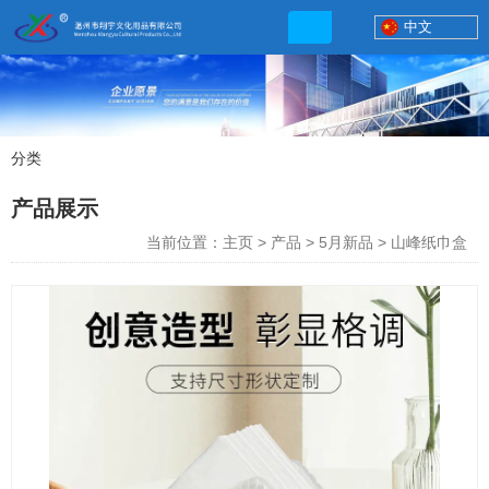
中文
分类
产品展示
产品展示
联系电话
当前位置：主页
>
产品
>
5月新品
>
山峰纸巾盒
13506777830
网店地址:
http://xybp.tmall.com http://wzxybp.1688.com