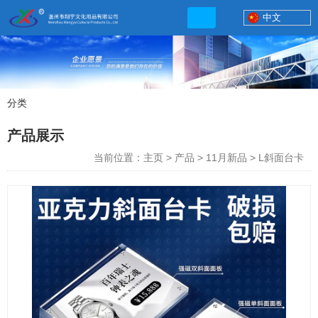
中文
分类
产品展示
产品展示
联系电话
当前位置：主页
>
产品
>
11月新品
>
L斜面台卡
13506777830
网店地址:
http://xybp.tmall.com http://wzxybp.1688.com