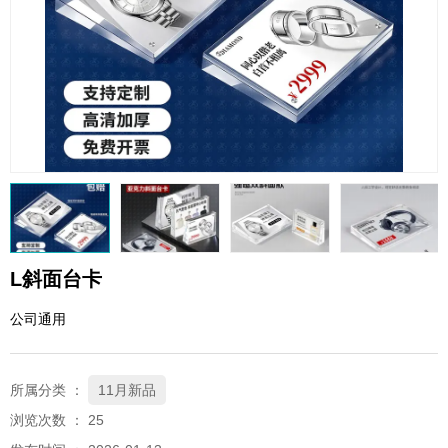
QQ邮箱
xybp@qq.com
L斜面台卡
公司通用
所属分类 ：
11月新品
浏览次数 ：
25