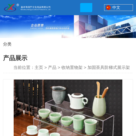
中文
分类
产品展示
产品展示
联系电话
当前位置：主页
>
产品
>
收纳置物架
>
加固茶具阶梯式展示架
13506777830
网店地址:
http://xybp.tmall.com http://wzxybp.1688.com