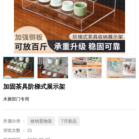
QQ邮箱
xybp@qq.com
加固茶具阶梯式展示架
木雅部门专用
所属分类 ：
收纳置物架
7月新品
浏览次数 ：
21