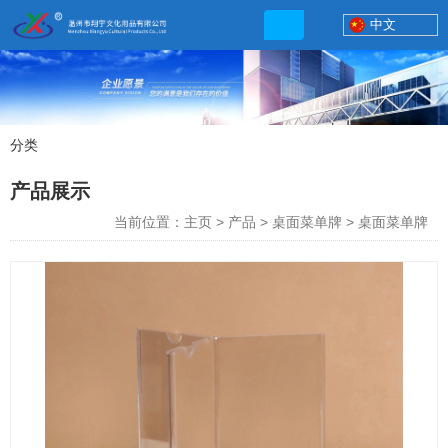
中文
分类
产品展示
产品展示
联系电话
当前位置：主页
>
产品
>
桌面菜单牌
>
桌面菜单牌
13506777830
网店地址:
http://xybp.tmall.com http://wzxybp.1688.com