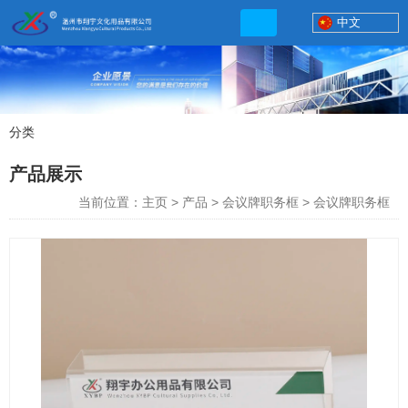
中文
分类
产品展示
产品展示
联系电话
当前位置：主页
>
产品
>
会议牌职务框
>
会议牌职务框
13506777830
网店地址:
http://xybp.tmall.com http://wzxybp.1688.com