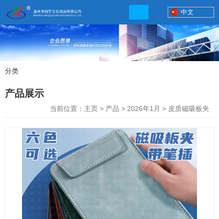
中文
分类
产品展示
产品展示
联系电话
当前位置：主页
>
产品
>
2026年1月
>
皮质磁吸板夹
13506777830
网店地址:
http://xybp.tmall.com http://wzxybp.1688.com