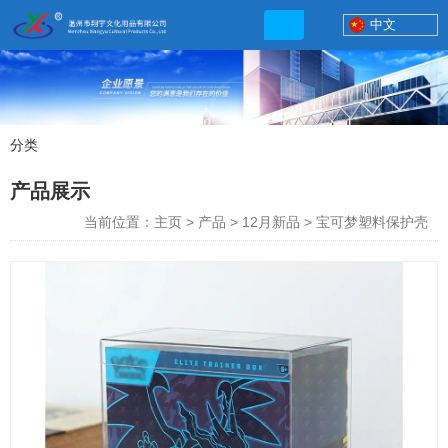
中文
分类
产品展示
产品展示
联系电话
当前位置：主页
>
产品
>
12月新品
>
宝可梦塑料保护壳
13506777830
网店地址:
http://xybp.tmall.com http://wzxybp.1688.com