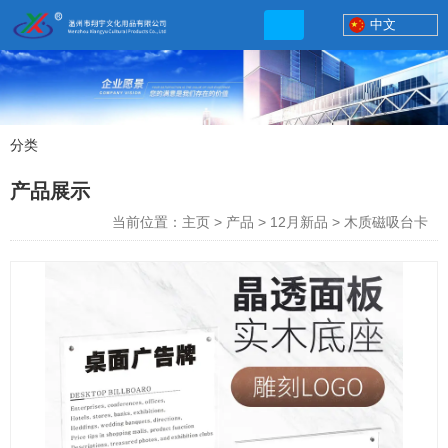
中文
分类
产品展示
产品展示
联系电话
当前位置：主页
>
产品
>
12月新品
>
木质磁吸台卡
13506777830
网店地址:
http://xybp.tmall.com http://wzxybp.1688.com