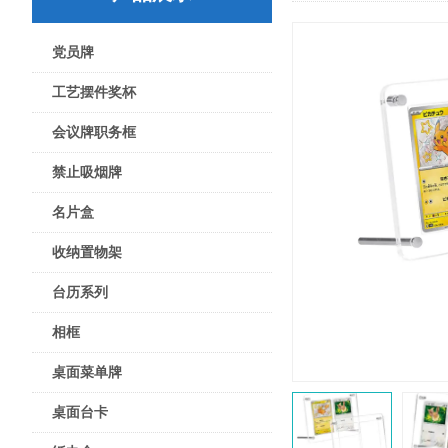
党员牌
工艺摆件奖杯
会议牌职务框
禁止吸烟牌
名片盒
收纳置物架
台历系列
相框
桌面菜单牌
桌面台卡