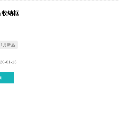
片收纳框
11月新品
6-01-13
询