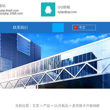
地址:
QQ邮箱
/xybp.tmall.com
xybp@qq.com
//wzxybp.1688.com
联系我们
中文
当前位置：主页
>
产品
>
11月新品
>
多宫格卡片收纳框