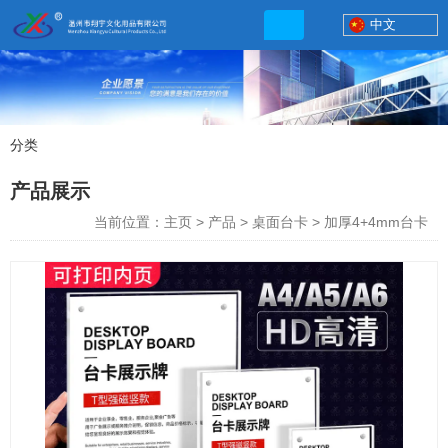
中文
分类
产品展示
产品展示
联系电话
当前位置：主页
>
产品
>
桌面台卡
>
加厚4+4mm台卡
13506777830
网店地址:
http://xybp.tmall.com http://wzxybp.1688.com