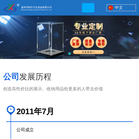
中文
联系电话
13506777830
公司
发展历程
创造高性价比的展示、收纳用品给更多的人带去价值
2011年7月
网店地址:
http://xybp.tmall.com http://wzxybp.1688.com
企
公司成立